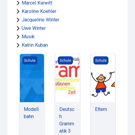
Marcel Kiewitt
Karoline Koehler
Jacqueline Winter
Uwe Winter
Musik
Katrin Kuban
Modellbahn
Deutsch Grammatik 3 23_24
Eltern
Schule
Schule
Schule
Modell
Deutsc
Eltern
bahn
h
Gramm
atik 3