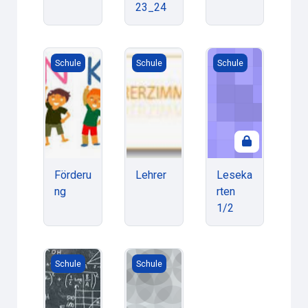
23_24
Förderung
Lehrer
Lesekarten 1/2
Schule
Schule
Schule
Förderu
Lehrer
Leseka
ng
rten
1/2
Mathe 4
testdaniel
Schule
Schule