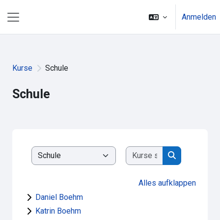
Zum Hauptinhalt
Anmelden
Website-Übersicht
Kurse
Schule
Schule
Kurse suchen
Kursbereiche
Kurse suchen
Alles aufklappen
Daniel Boehm
Katrin Boehm